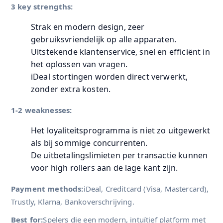
3 key strengths:
Strak en modern design, zeer
gebruiksvriendelijk op alle apparaten.
Uitstekende klantenservice, snel en efficiënt in
het oplossen van vragen.
iDeal stortingen worden direct verwerkt,
zonder extra kosten.
1-2 weaknesses:
Het loyaliteitsprogramma is niet zo uitgewerkt
als bij sommige concurrenten.
De uitbetalingslimieten per transactie kunnen
voor high rollers aan de lage kant zijn.
Payment methods:
iDeal, Creditcard (Visa, Mastercard),
Trustly, Klarna, Bankoverschrijving.
Best for:
Spelers die een modern, intuïtief platform met