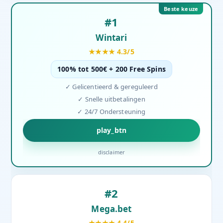
Beste keuze
#1
Wintari
★★★★ 4.3/5
100% tot 500€ + 200 Free Spins
✓ Gelicentieerd & gereguleerd
✓ Snelle uitbetalingen
✓ 24/7 Ondersteuning
play_btn
disclaimer
#2
Mega.bet
★★★★ 4.4/5