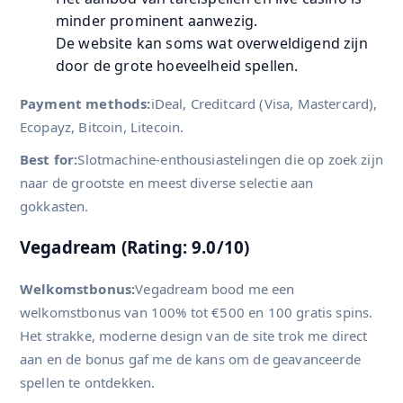
minder prominent aanwezig.
De website kan soms wat overweldigend zijn
door de grote hoeveelheid spellen.
Payment methods:
iDeal, Creditcard (Visa, Mastercard),
Ecopayz, Bitcoin, Litecoin.
Best for:
Slotmachine-enthousiastelingen die op zoek zijn
naar de grootste en meest diverse selectie aan
gokkasten.
Vegadream (Rating: 9.0/10)
Welkomstbonus:
Vegadream bood me een
welkomstbonus van 100% tot €500 en 100 gratis spins.
Het strakke, moderne design van de site trok me direct
aan en de bonus gaf me de kans om de geavanceerde
spellen te ontdekken.