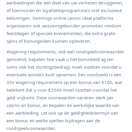
aanbiedingen die een deel van uw verliezen teruggeven,
of toernooien en loyaliteitsprogramma's met exclusieve
beloningen. Sommige online casino ideal platforms
organiseren ook seizoensgebonden promoties rondom
feestdagen of speciale evenementen, die extra gratis
spins of bonusgelden kunnen opleveren.
Wagering requirements, ook wel rondspeelvoorwaarden
genoemd, bepalen hoe vaak u het bonusbedrag (en
soms ook het stortingsbedrag) moet inzetten voordat u
eventuele winsten kunt opnemen. Een voorbeeld is een
35x wagering requirement op een bonus van €100, wat
betekent dat u voor €3500 moet inzetten voordat het
geld vrijkomt. Deze voorwaarden variëren sterk per
casino en bonus, en bepalen de werkelijke waarde van
een aanbieding. Let ook op de geldigheidstermijn van
een bonus en welke spellen bijdragen aan de
rondspeelvoorwaarden.