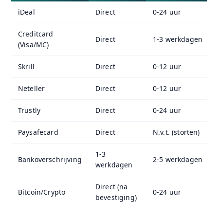
iDeal
Direct
0-24 uur
Creditcard
Direct
1-3 werkdagen
(Visa/MC)
Skrill
Direct
0-12 uur
Neteller
Direct
0-12 uur
Trustly
Direct
0-24 uur
Paysafecard
Direct
N.v.t. (storten)
1-3
Bankoverschrijving
2-5 werkdagen
werkdagen
Direct (na
Bitcoin/Crypto
0-24 uur
bevestiging)