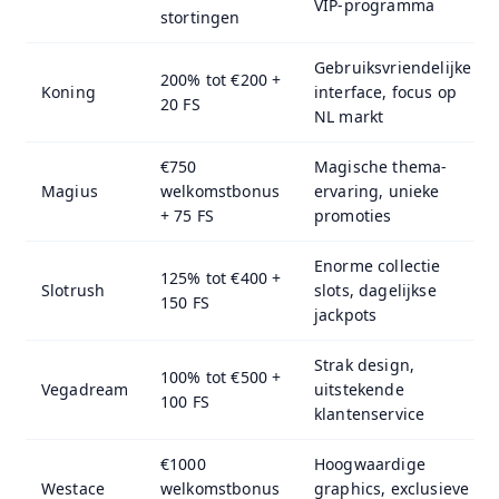
VIP-programma
stortingen
Gebruiksvriendelijke
200% tot €200 +
Koning
interface, focus op
20 FS
NL markt
€750
Magische thema-
Magius
welkomstbonus
ervaring, unieke
+ 75 FS
promoties
Enorme collectie
125% tot €400 +
Slotrush
slots, dagelijkse
150 FS
jackpots
Strak design,
100% tot €500 +
Vegadream
uitstekende
100 FS
klantenservice
€1000
Hoogwaardige
Westace
welkomstbonus
graphics, exclusieve