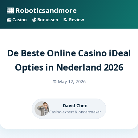
🎰 Roboticsandmore
🎰 Casino
💰 Bonussen
📝 Review
De Beste Online Casino iDeal
Opties in Nederland 2026
📅 May 12, 2026
David Chen
Casino-expert & onderzoeker