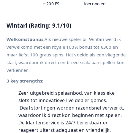
+ 200 FS
toernooien
Wintari (Rating: 9.1/10)
Welkomstbonus:
Als nieuwe speler bij Wintari werd ik
verwelkomd met een royale 100% bonus tot €300 en
maar liefst 100 gratis spins. Het voelde als een vliegende
start, waardoor ik direct een breed scala aan spellen kon
verkennen.
3 key strengths:
Zeer uitgebreid spelaanbod, van klassieke
slots tot innovatieve live dealer games.
iDeal stortingen worden razendsnel verwerkt,
waardoor ik direct kon beginnen met spelen.
De klantenservice is 24/7 bereikbaar en
reageert uiterst adequaat en vriendelijk.