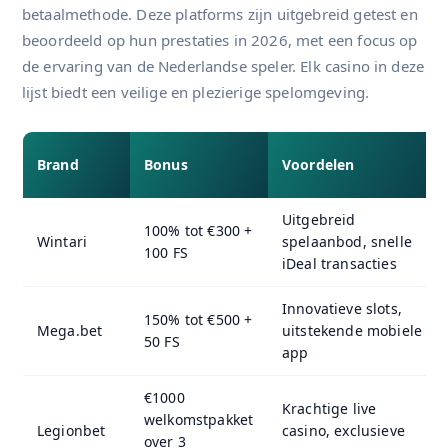
betaalmethode. Deze platforms zijn uitgebreid getest en
beoordeeld op hun prestaties in 2026, met een focus op
de ervaring van de Nederlandse speler. Elk casino in deze
lijst biedt een veilige en plezierige spelomgeving.
Brand
Bonus
Voordelen
Uitgebreid
100% tot €300 +
Wintari
spelaanbod, snelle
100 FS
iDeal transacties
Innovatieve slots,
150% tot €500 +
Mega.bet
uitstekende mobiele
50 FS
app
€1000
Krachtige live
welkomstpakket
Legionbet
casino, exclusieve
over 3