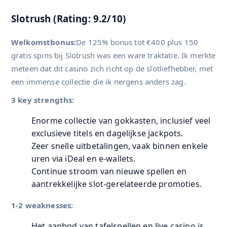
Slotrush (Rating: 9.2/10)
Welkomstbonus:
De 125% bonus tot €400 plus 150
gratis spins bij Slotrush was een ware traktatie. Ik merkte
meteen dat dit casino zich richt op de slotliefhebber, met
een immense collectie die ik nergens anders zag.
3 key strengths:
Enorme collectie van gokkasten, inclusief veel
exclusieve titels en dagelijkse jackpots.
Zeer snelle uitbetalingen, vaak binnen enkele
uren via iDeal en e-wallets.
Continue stroom van nieuwe spellen en
aantrekkelijke slot-gerelateerde promoties.
1-2 weaknesses:
Het aanbod van tafelspellen en live casino is