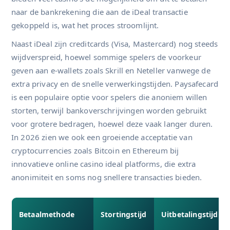
naar de bankrekening die aan de iDeal transactie
gekoppeld is, wat het proces stroomlijnt.
Naast iDeal zijn creditcards (Visa, Mastercard) nog steeds
wijdverspreid, hoewel sommige spelers de voorkeur
geven aan e-wallets zoals Skrill en Neteller vanwege de
extra privacy en de snelle verwerkingstijden. Paysafecard
is een populaire optie voor spelers die anoniem willen
storten, terwijl bankoverschrijvingen worden gebruikt
voor grotere bedragen, hoewel deze vaak langer duren.
In 2026 zien we ook een groeiende acceptatie van
cryptocurrencies zoals Bitcoin en Ethereum bij
innovatieve online casino ideal platforms, die extra
anonimiteit en soms nog snellere transacties bieden.
Betaalmethode
Stortingstijd
Uitbetalingstijd