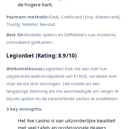
de hogere kant.
Payment methods:
iDeal, Creditcard (Visa, Mastercard),
Trustly, Neteller, Revolut.
Best for:
Mobiele spelers en liefhebbers van moderne,
innovatieve gokkasten.
Legionbet (Rating: 8.9/10)
Welkomstbonus:
Legionbet trok me aan met hun
uitgebreide welkomstpakket van €1000, verdeeld over
mijn eerste drie stortingen. Het voelde als een
langdurige beloning die me aanmoedigde om langer te
blijven spelen en de verschillende secties te ontdekken.
3 key strengths:
Het live casino is van uitzonderlijke kwaliteit
met veel tafels en professionele dealers.