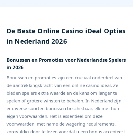
De Beste Online Casino iDeal Opties
in Nederland 2026
Bonussen en Promoties voor Nederlandse Spelers
in 2026
Bonussen en promoties zijn een cruciaal onderdeel van
de aantrekkingskracht van een online casino ideal. Ze
bieden spelers extra waarde en de kans om langer te
spelen of grotere winsten te behalen. In Nederland zijn
er diverse soorten bonussen beschikbaar, elk met hun
eigen voorwaarden. Het is essentieel om deze
voorwaarden, met name de wagering requirements,
zorgvuldig door te lezen voordat u een bonus accepteert.