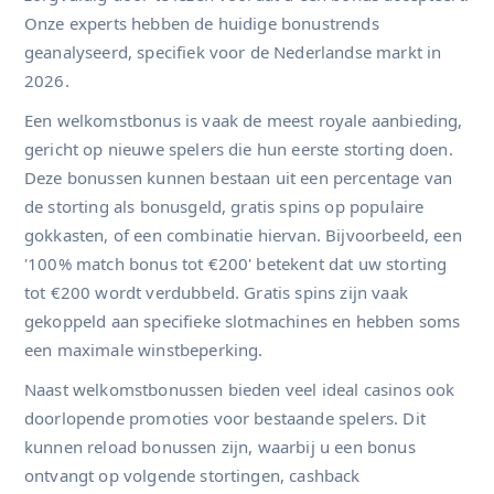
Onze experts hebben de huidige bonustrends
geanalyseerd, specifiek voor de Nederlandse markt in
2026.
Een welkomstbonus is vaak de meest royale aanbieding,
gericht op nieuwe spelers die hun eerste storting doen.
Deze bonussen kunnen bestaan uit een percentage van
de storting als bonusgeld, gratis spins op populaire
gokkasten, of een combinatie hiervan. Bijvoorbeeld, een
'100% match bonus tot €200' betekent dat uw storting
tot €200 wordt verdubbeld. Gratis spins zijn vaak
gekoppeld aan specifieke slotmachines en hebben soms
een maximale winstbeperking.
Naast welkomstbonussen bieden veel ideal casinos ook
doorlopende promoties voor bestaande spelers. Dit
kunnen reload bonussen zijn, waarbij u een bonus
ontvangt op volgende stortingen, cashback