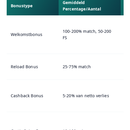
Gemiddeld
Ge
Bonustype
Percentage/Aantal
Wa
100-200% match, 50-200
Welkomstbonus
30
FS
Reload Bonus
25-75% match
25
Cashback Bonus
5-20% van netto verlies
0x