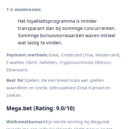
1-2 weaknesses:
Het loyaliteitsprogramma is minder
transparant dan bij sommige concurrenten.
Sommige bonusvoorwaarden waren initieel
wat lastig te vinden.
Payment methods:
iDeal, Creditcard (Visa, Mastercard),
E-wallets (Skrill, Neteller), Cryptocurrencies (Bitcoin,
Ethereum).
Best for:
Spelers die een breed scala aan spellen
waarderen en snelle, betrouwbare iDeal transacties
zoeken.
Mega.bet (Rating: 9.0/10)
Welkomstbonus:
Mijn eerste storting bij Mega.bet